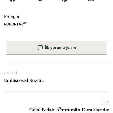
Kategori
62
RÖPORTAJ
İlk yorumu yazın
Yazı gezinmesi
Önceki İçerik
ÖNCEKI
Endüstriyel Sözlük
İLERI
So
Celal Fedai: “Ömrümün Duraklarıdır