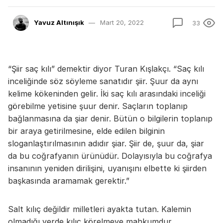
Yavuz Altınışık
Mart 20, 2022
33
“Şiir saç kılı” demektir diyor Turan Kışlakçı. “Saç kılı
inceliğinde söz söyleme sanatıdır şiir. Şuur da aynı
kelime kökeninden gelir. İki saç kılı arasındaki inceliği
görebilme yetisine şuur denir. Saçların toplanıp
bağlanmasına da şiar denir. Bütün o bilgilerin toplanıp
bir araya getirilmesine, elde edilen bilginin
sloganlaştırılmasının adıdır şiar. Şiir de, şuur da, şiar
da bu coğrafyanın ürünüdür. Dolayısıyla bu coğrafya
insanının yeniden dirilişini, uyanışını elbette ki şiirden
başkasında aramamak gerektir.”
Salt kılıç değildir milletleri ayakta tutan. Kalemin
olmadığı yerde kılıç körelmeye mahkumdur.