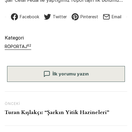
Şair Celal Fedai ile yaptığımız röportajın ilk bölümü…
Facebook
Twitter
Pinterest
Email
Kategori
62
RÖPORTAJ
İlk yorumu yazın
Yazı gezinmesi
Önceki İçerik
ÖNCEKI
Turan Kışlakçı: “Şarkın Yitik Hazineleri”