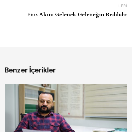
İLERI
So
Enis Akın: Gelenek Geleneğin Reddidir
Benzer İçerikler