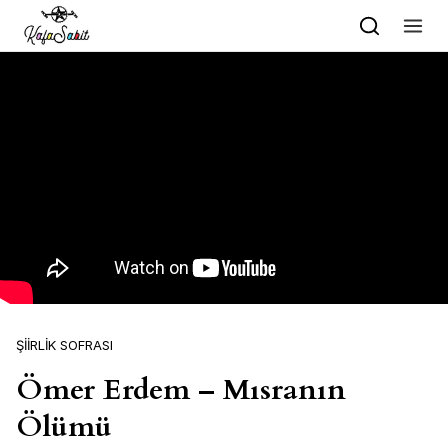
Skip to content
ŞIIRLIK SOFRASI
Ömer Erdem – Mısranın
Ölümü