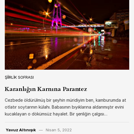
ŞIIRLIK SOFRASI
Karanlığın Karnına Parantez
Cezbede öldürülmüş bir şeyhin müridiyim ben, kamburumda at
otlatır soytarının külahı. Babasının bıyıklarına aldanmıştır evini
kucaklayan o dökümsüz hayalet. Bir şenliğin çalgısı…
Yavuz Altınışık
Nisan 5, 2022