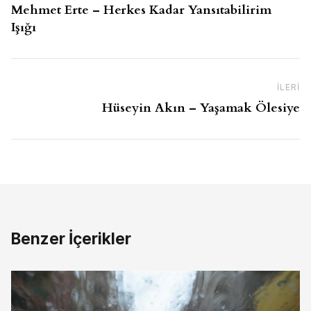
Mehmet Erte – Herkes Kadar Yansıtabilirim
Işığı
İLERI
So
Hüseyin Akın – Yaşamak Ölesiye
Benzer İçerikler