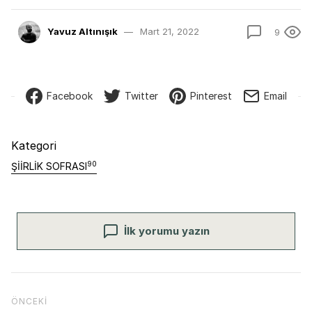
Yavuz Altınışık
Mart 21, 2022
9
Facebook
Twitter
Pinterest
Email
Kategori
90
ŞIIRLIK SOFRASI
İlk yorumu yazın
Yazı gezinmesi
Önceki İçerik
ÖNCEKI