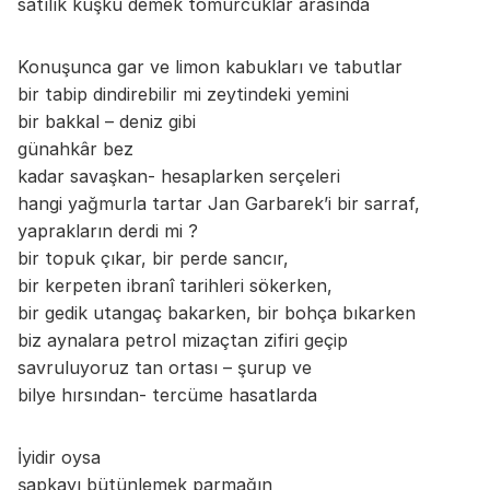
satılık kuşku demek tomurcuklar arasında
Konuşunca gar ve limon kabukları ve tabutlar
bir tabip dindirebilir mi zeytindeki yemini
bir bakkal – deniz gibi
günahkâr bez
kadar savaşkan- hesaplarken serçeleri
hangi yağmurla tartar Jan Garbarek’i bir sarraf,
yaprakların derdi mi ?
bir topuk çıkar, bir perde sancır,
bir kerpeten ibranî tarihleri sökerken,
bir gedik utangaç bakarken, bir bohça bıkarken
biz aynalara petrol mizaçtan zifiri geçip
savruluyoruz tan ortası – şurup ve
bilye hırsından- tercüme hasatlarda
İyidir oysa
şapkayı bütünlemek parmağın