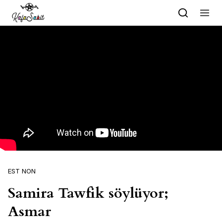
Skip to content
EST NON
Samira Tawfik söylüyor;
Asmar