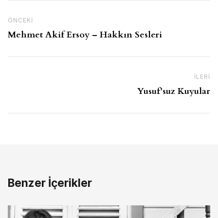
Yazı gezinmesi
Önceki İçerik
ÖNCEKI
Mehmet Akif Ersoy – Hakkın Sesleri
İLERI
So
Yusuf’suz Kuyular
Benzer İçerikler