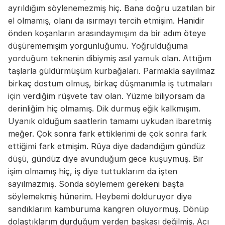
ayrıldığım söylenemezmiş hiç. Bana doğru uzatılan bir
el olmamış, olanı da ısırmayı tercih etmişim. Hanidir
önden koşanların arasındaymışım da bir adım öteye
düşürememişim yorgunluğumu. Yoğrulduğuma
yorduğum teknenin dibiymiş asıl yamuk olan. Attığım
taşlarla güldürmüşüm kurbağaları. Parmakla sayılmaz
birkaç dostum olmuş, birkaç düşmanımla iş tutmaları
için verdiğim rüşvete tav olan. Yüzme biliyorsam da
derinliğim hiç olmamış. Dik durmuş eğik kalkmışım.
Uyanık olduğum saatlerin tamamı uykudan ibaretmiş
meğer. Çok sonra fark ettiklerimi de çok sonra fark
ettiğimi fark etmişim. Rüya diye dadandığım gündüz
düşü, gündüz diye avunduğum gece kuşuymuş. Bir
işim olmamış hiç, iş diye tuttuklarım da işten
sayılmazmış. Sonda söylemem gerekeni başta
söylemekmiş hünerim. Heybemi dolduruyor diye
sandıklarım kamburuma kangren oluyormuş. Dönüp
dolaştıklarım durduğum yerden başkası değilmiş. Acı