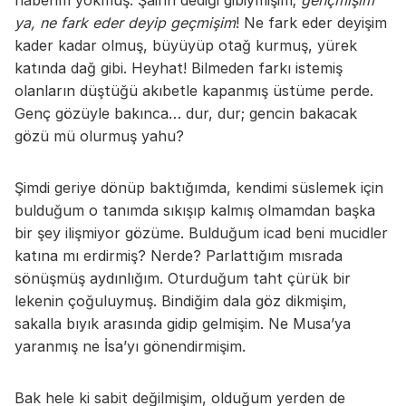
ya, ne fark eder deyip geçmişim
! Ne fark eder deyişim
kader kadar olmuş, büyüyüp otağ kurmuş, yürek
katında dağ gibi. Heyhat! Bilmeden farkı istemiş
olanların düştüğü akıbetle kapanmış üstüme perde.
Genç gözüyle bakınca… dur, dur; gencin bakacak
gözü mü olurmuş yahu?
Şimdi geriye dönüp baktığımda, kendimi süslemek için
bulduğum o tanımda sıkışıp kalmış olmamdan başka
bir şey ilişmiyor gözüme. Bulduğum icad beni mucidler
katına mı erdirmiş? Nerde? Parlattığım mısrada
sönüşmüş aydınlığım. Oturduğum taht çürük bir
lekenin çoğuluymuş. Bindiğim dala göz dikmişim,
sakalla bıyık arasında gidip gelmişim. Ne Musa’ya
yaranmış ne İsa’yı gönendirmişim.
Bak hele ki sabit değilmişim, olduğum yerden de