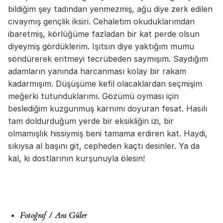
bildiğim şey tadından yenmezmiş, ağu diye zerk edilen
cıvaymış gençlik iksiri. Cehaletim okuduklarımdan
ibaretmiş, körlüğüme fazladan bir kat perde olsun
diyeymiş gördüklerim. Işıtsın diye yaktığım mumu
söndürerek eritmeyi tecrübeden saymışım. Saydığım
adamların yanında harcanması kolay bir rakam
kadarmışım. Düşüşüme kefil olacaklardan seçmişim
meğerki tutunduklarımı. Gözümü oyması için
beslediğim kuzgunmuş karnımı doyuran fesat. Hasılı
tam doldurduğum yerde bir eksikliğin izi, bir
olmamışlık hissiymiş beni tamama erdiren kat. Haydi,
sıkıysa al başını git, cepheden kaçtı desinler. Ya da
kal, ki dostlarının kurşunuyla ölesin!
Fotoğraf / Ara Güler