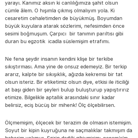
yarayı. Kanımız aksın ki canlılığımıza şahit olsun
cümle âlem. O hışımla çıkmış olmalıyım yola. Ki
cesaretim cehaletimden de büyükmüş. Boyumdan
büyük kuyulara atarak sözlerimi, nefesimden önce
sesimi boğmuşum. Çarpıcı bir tanımın parıltısı gibi
duran bu egzotik icadla süslemişim etrafımı.
Ne fena şeydir insanın kendini klişe bir terkibe
sıkıştırması. Ama yine de onsuz edemeyiz. Bir terkip
ararız, kalpte bir sıkışıklık, ağızda kekremsi bir tat
olsun isteriz. Bir etiketimiz olsun diye, etkisi ile iticiliği
at başı giden bir şeyleri bulup buluşturup yapıştırırız
etimize. Bilgelikle aptallık arasındaki sınır kadar
belirsiz, eciş bücüş bir mihenk! Ölç ölçebilirsen.
Ölçmemişim, ölçecek bir terazim de olmasın istemişim.
Soyut bir kipin kuyruğuna ne saçmalıklar takmışım da
haberim yokmuş. Şairin dediği gibiymişim;
gençmişim