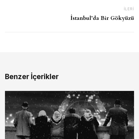
İLERI
So
İstanbul’da Bir Gökyüzü
Benzer İçerikler