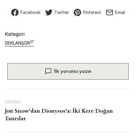
Facebook
Twitter
Pinterest
Email
Kategori
27
DEKLANŞÖR
İlk yorumu yazın
Yazı gezinmesi
Önceki İçerik
ÖNCEKI
Jon Snow’dan Dionysos’a: İki Kere Doğan
Tanrılar