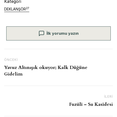
Kategori
27
DEKLANŞÖR
İlk yorumu yazın
Yazı gezinmesi
Önceki İçerik
ÖNCEKI
Yavuz Altınışık okuyor; Kalk Düğüne
Gidelim
İLERI
So
Fuzûlî – Su Kasîdesi