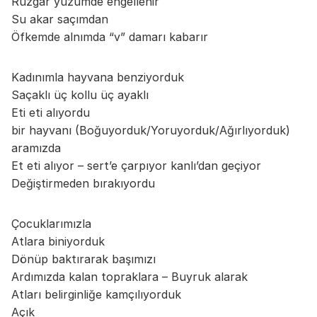
Rüzgar yüzümde engellenir
Su akar saçımdan
Öfkemde alnımda “v” damarı kabarır
Kadınımla hayvana benziyorduk
Saçaklı üç kollu üç ayaklı
Eti eti alıyordu
bir hayvanı (Boğuyorduk/Yoruyorduk/Ağırlıyorduk)
aramızda
Et eti alıyor – sert’e çarpıyor kanlı’dan geçiyor
Değiştirmeden bırakıyordu
Çocuklarımızla
Atlara biniyorduk
Dönüp baktırarak başımızı
Ardımızda kalan topraklara – Buyruk alarak
Atları belirginliğe kamçılıyorduk
Açık